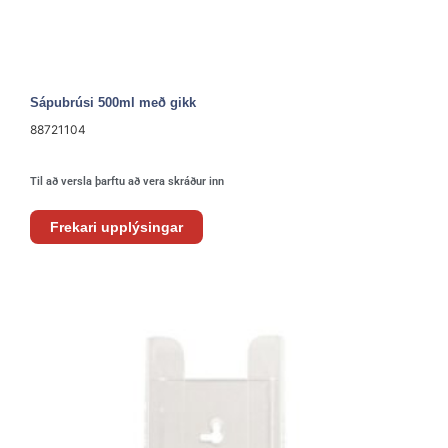
Sápubrúsi 500ml með gikk
88721104
Til að versla þarftu að vera skráður inn
Frekari upplýsingar