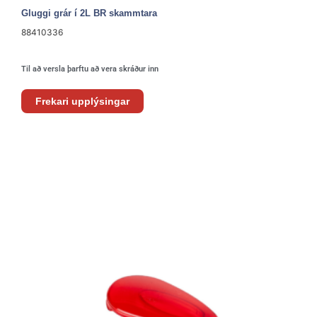
Gluggi grár í 2L BR skammtara
88410336
Til að versla þarftu að vera skráður inn
Frekari upplýsingar