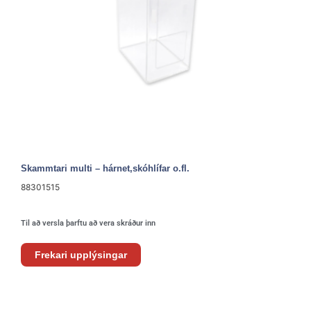
Skammtari multi – hárnet,skóhlífar o.fl.
88301515
Til að versla þarftu að vera skráður inn
Frekari upplýsingar