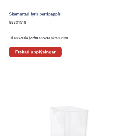
Skammtari fyrir þerripappír
88301518
Til að versla þarftu að vera skráður inn
Frekari upplýsingar