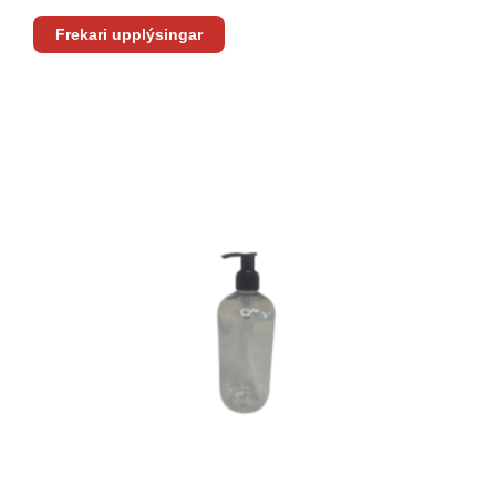
Frekari upplýsingar