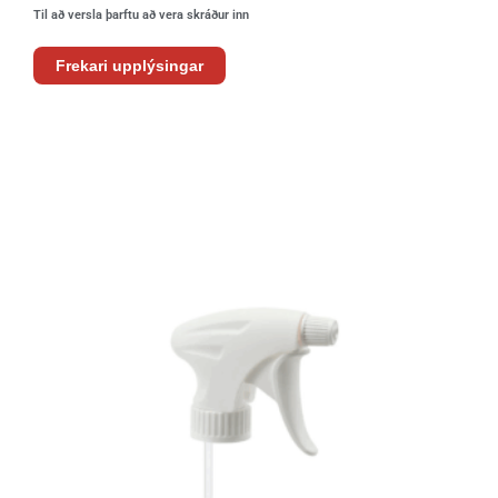
Til að versla þarftu að vera skráður inn
Frekari upplýsingar