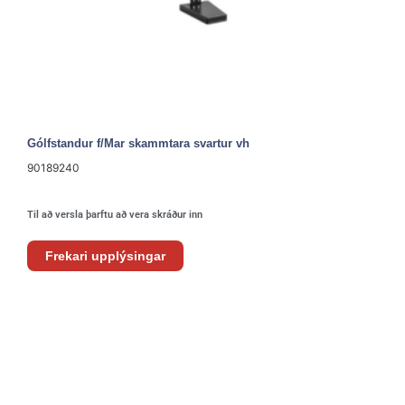
Gólfstandur f/Mar skammtara svartur vh
90189240
Til að versla þarftu að vera skráður inn
Frekari upplýsingar