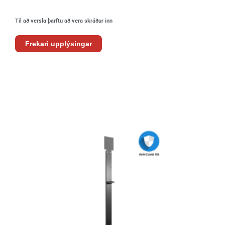
Til að versla þarftu að vera skráður inn
Frekari upplýsingar