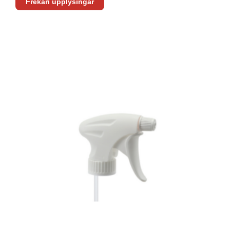
Frekari upplýsingar