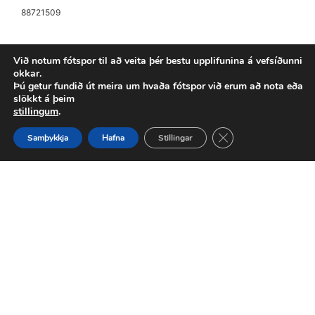
88721509
Til að versla þarftu að vera skráður inn
Við notum fótspor til að veita þér bestu upplifunina á vefsíðunni
okkar.
Frekari upplýsingar
Þú getur fundið út meira um hvaða fótspor við erum að nota eða
slökkt á þeim
stillingum
.
Close GDPR Cookie 
Samþykkja
Hafna
Stillingar
1
2
Næst