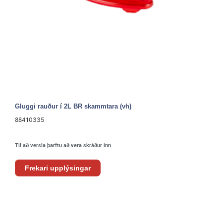
Gluggi rauður í 2L BR skammtara (vh)
88410335
Til að versla þarftu að vera skráður inn
Frekari upplýsingar