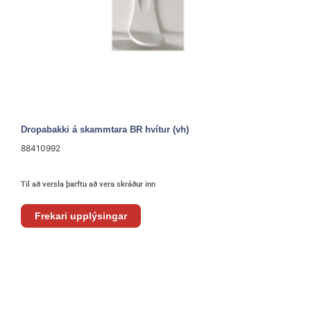
Dropabakki á skammtara BR hvítur (vh)
88410992
Til að versla þarftu að vera skráður inn
Frekari upplýsingar