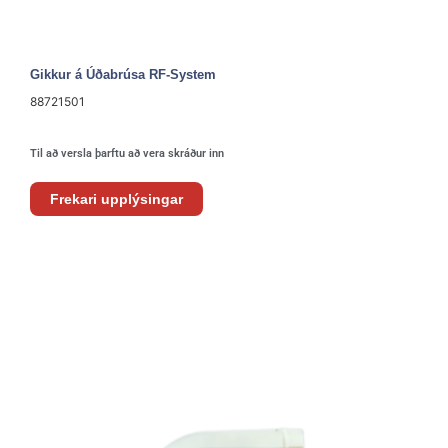
Gikkur á Úðabrúsa RF-System
88721501
Til að versla þarftu að vera skráður inn
Frekari upplýsingar