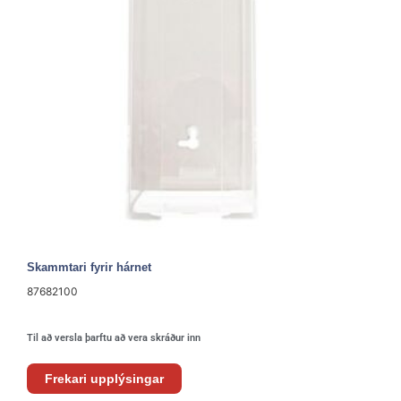
Skammtari fyrir hárnet
87682100
Til að versla þarftu að vera skráður inn
Frekari upplýsingar