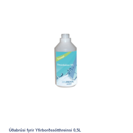
Úðabrúsi fyrir Yfirborðssótthreinsi 0,5L