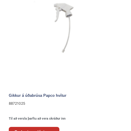
Gikkur á úðabrúsa Papco hvítur
88721025
Til að versla þarftu að vera skráður inn