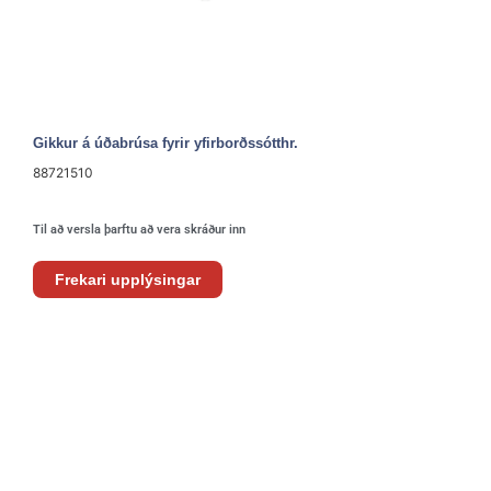
Gikkur á úðabrúsa fyrir yfirborðssótthr.
88721510
Til að versla þarftu að vera skráður inn
Frekari upplýsingar