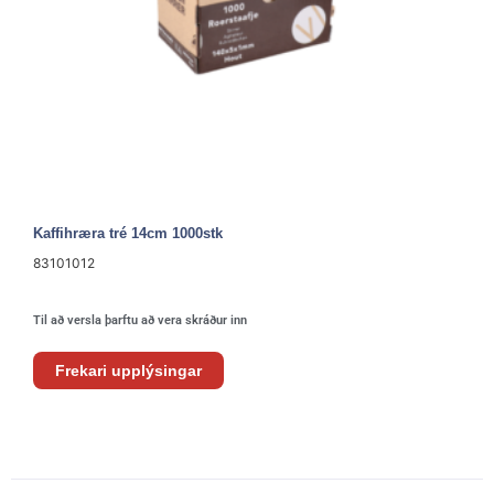
Kaffihræra tré 14cm 1000stk
83101012
Til að versla þarftu að vera skráður inn
Frekari upplýsingar