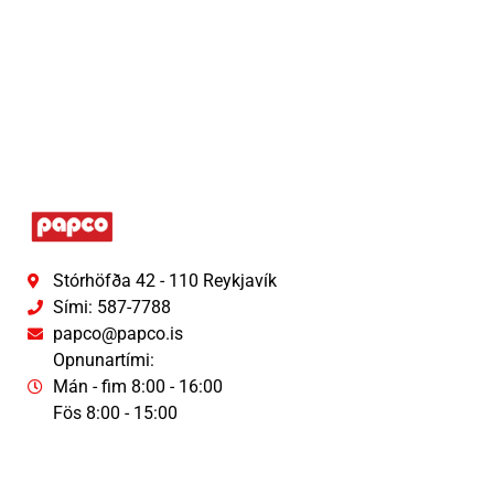
Stórhöfða 42 - 110 Reykjavík
Sími: 587-7788
papco@papco.is
Opnunartími:
Mán - fim 8:00 - 16:00
Fös 8:00 - 15:00
Persónuverndaryfirlýsing