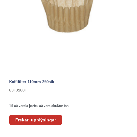
Kaffifilter 110mm 250stk
83102801
Til að versla þarftu að vera skráður inn
Frekari upplýsingar