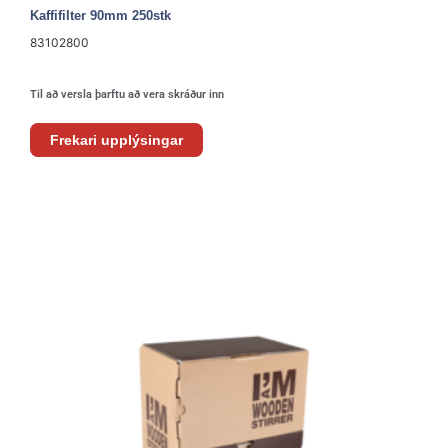
Kaffifilter 90mm 250stk
83102800
Til að versla þarftu að vera skráður inn
Frekari upplýsingar