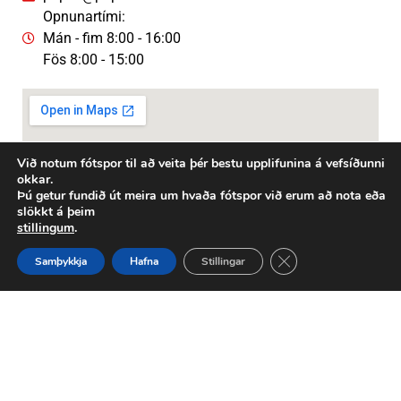
Opnunartími:
Mán - fim 8:00 - 16:00
Fös 8:00 - 15:00
Við notum fótspor til að veita þér bestu upplifunina á vefsíðunni
okkar.
Þú getur fundið út meira um hvaða fótspor við erum að nota eða
slökkt á þeim
stillingum
.
Close GDPR Cookie 
Samþykkja
Hafna
Stillingar