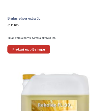
Brútus súper extra 5L
8111165
Til að versla þarftu að vera skráður inn
Frekari upplýsingar