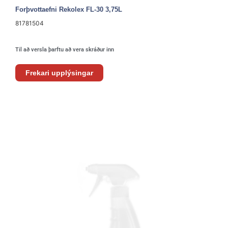
Forþvottaefni Rekolex FL-30 3,75L
81781504
Til að versla þarftu að vera skráður inn
Frekari upplýsingar