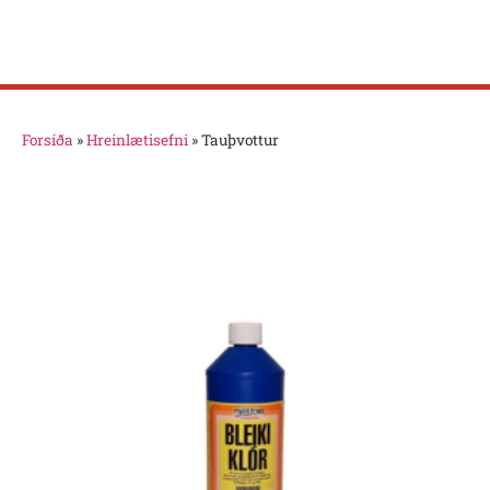
Forsíða
»
Hreinlætisefni
»
Tauþvottur