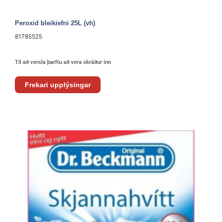
Peroxid bleikiefni 25L (vh)
81785525
Til að versla þarftu að vera skráður inn
Frekari upplýsingar