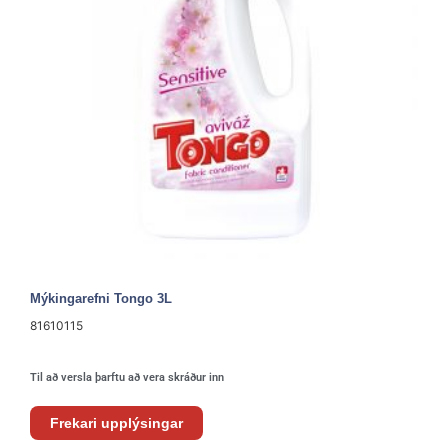
Mýkingarefni Tongo 3L
81610115
Til að versla þarftu að vera skráður inn
Frekari upplýsingar