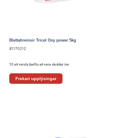
Blettahreinsir Tricel Oxy power 5kg
81170212
Til að versla þarftu að vera skráður inn
Frekari upplýsingar