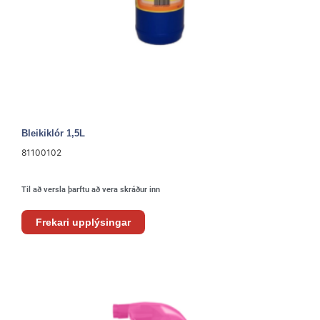
Bleikiklór 1,5L
81100102
Til að versla þarftu að vera skráður inn
Frekari upplýsingar