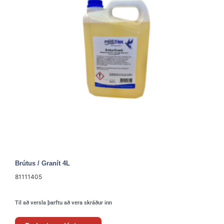
Brútus / Granít 4L
81111405
Til að versla þarftu að vera skráður inn