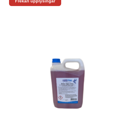
Frekari upplýsingar