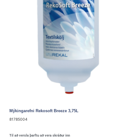
Mýkingarefni Rekosoft Breeze 3,75L
81785004
Til að versla þarftu að vera skráður inn