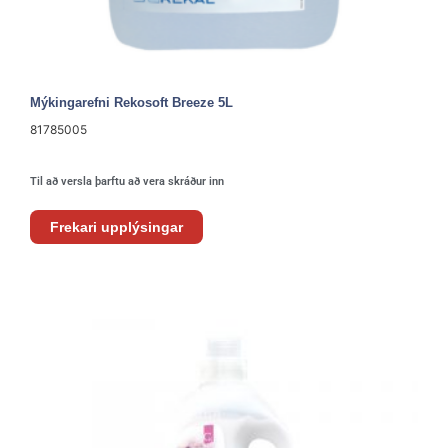
Mýkingarefni Rekosoft Breeze 5L
81785005
Til að versla þarftu að vera skráður inn
Frekari upplýsingar