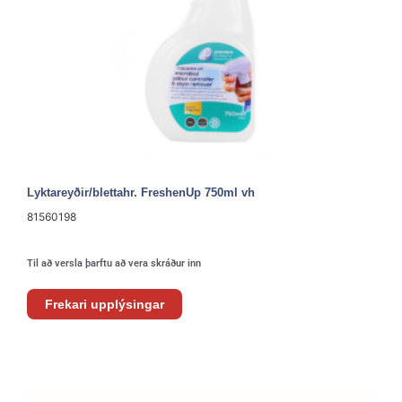
Lyktareyðir/blettahr. FreshenUp 750ml vh
81560198
Til að versla þarftu að vera skráður inn
Frekari upplýsingar