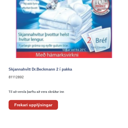
Skjannahvítt Dr.Beckmann 2 í pakka
81112892
Til að versla þarftu að vera skráður inn
Frekari upplýsingar