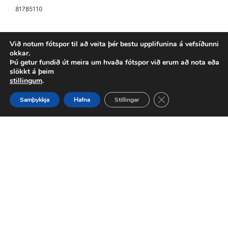
81785110
Til að versla þarftu að vera skráður inn
Við notum fótspor til að veita þér bestu upplifunina á vefsíðunni
okkar.
Frekari upplýsingar
Þú getur fundið út meira um hvaða fótspor við erum að nota eða
slökkt á þeim
stillingum
.
Close GDPR Cookie 
Samþykkja
Hafna
Stillingar
1
2
Næst