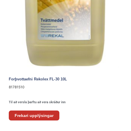
Forþvottaefni Rekolex FL-30 10L
81781510
Til að versla þarftu að vera skráður inn
Frekari upplýsingar