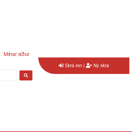
Mínar síður
Skrá inn
|
Ný skrá