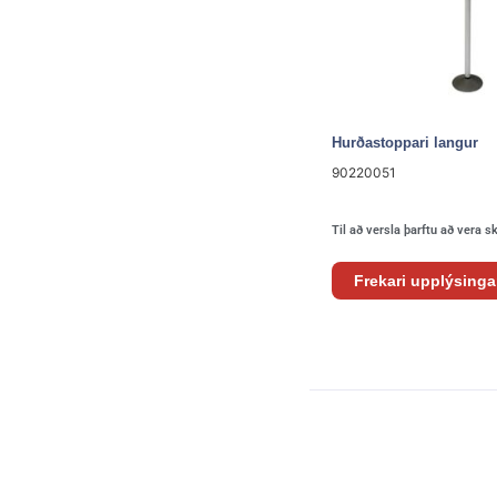
Hurðastoppari langur
90220051
Til að versla þarftu að vera s
Frekari upplýsinga