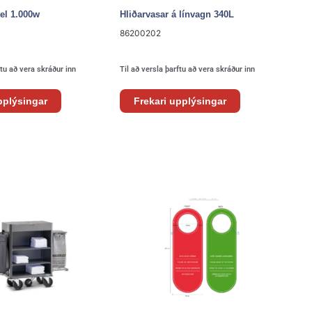
el 1.000w
Hliðarvasar á línvagn 340L
86200202
ftu að vera skráður inn
Til að versla þarftu að vera skráður inn
pplýsingar
Frekari upplýsingar