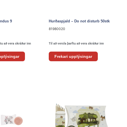
undus 9
Hurðaspjald – Do not disturb 50stk
81980020
ftu að vera skráður inn
Til að versla þarftu að vera skráður inn
pplýsingar
Frekari upplýsingar