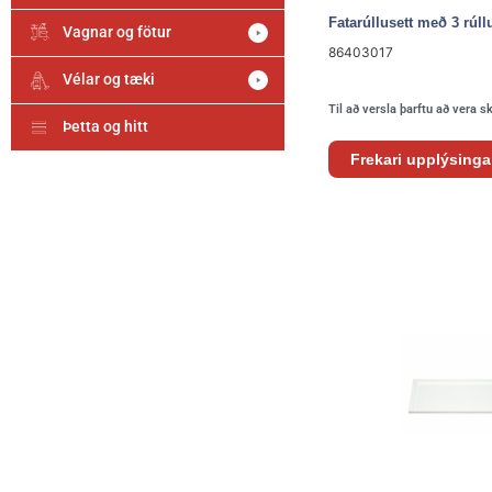
Fatarúllusett með 3 rúl
Vagnar og fötur
86403017
Vélar og tæki
Til að versla þarftu að vera s
Þetta og hitt
Frekari upplýsinga