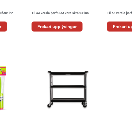
kráður inn
Til að versla þarftu að vera skráður inn
Til að versla þar
r
Frekari upplýsingar
Frekari u