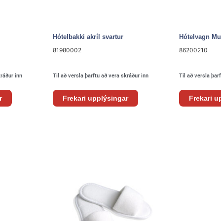
Hótelbakki akríl svartur
Hótelvagn M
81980002
86200210
kráður inn
Til að versla þarftu að vera skráður inn
Til að versla þar
r
Frekari upplýsingar
Frekari u