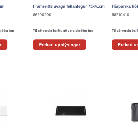
lum
Framreiðsluvagn fellanlegur 75x41cm
Hárþurrka hót
86200200
88210410
kráður inn
Til að versla þarftu að vera skráður inn
Til að versla þar
r
Frekari upplýsingar
Frekari u