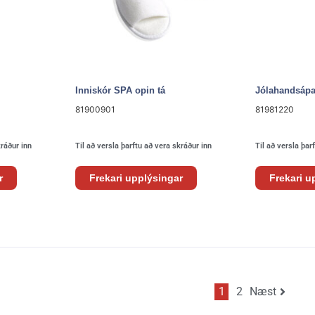
Inniskór SPA opin tá
Jólahandsápa
81900901
81981220
kráður inn
Til að versla þarftu að vera skráður inn
Til að versla þar
r
Frekari upplýsingar
Frekari u
1
2
Næst