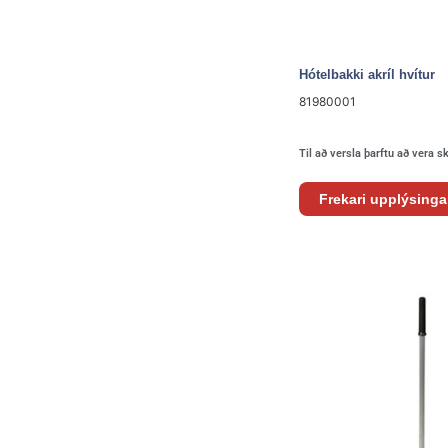
Hótelbakki akríl hvítur
81980001
Til að versla þarftu að vera s
Frekari upplýsinga