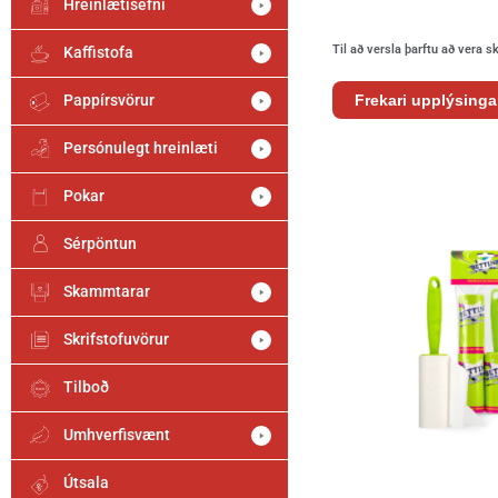
Hreinlætisefni
Til að versla þarftu að vera s
Kaffistofa
Pappírsvörur
Frekari upplýsinga
Persónulegt hreinlæti
Pokar
Sérpöntun
Skammtarar
Skrifstofuvörur
Tilboð
Umhverfisvænt
Útsala