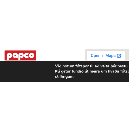
Við notum fótspor til að veita þér bestu
Þú getur fundið út meira um hvaða fóts
Stórhöfða 42 - 110 Reykjavík
stillingum
.
Sími: 587-7788
papco@papco.is
Opnunartími:
Mán - fim 8:00 - 16:00
Fös 8:00 - 15:00
Persónuverndaryfirlýsing