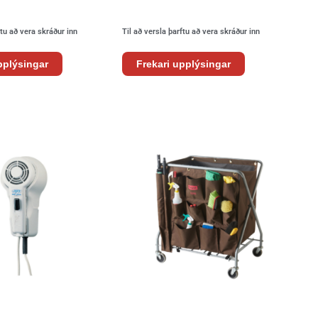
ftu að vera skráður inn
Til að versla þarftu að vera skráður inn
pplýsingar
Frekari upplýsingar