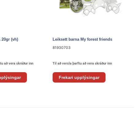
 20gr (vh)
Leiksett barna My forest friends
81930703
ftu að vera skráður inn
Til að versla þarftu að vera skráður inn
pplýsingar
Frekari upplýsingar