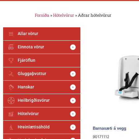
Forsíða
»
Hótelvörur
»
Aðrar hótelvörur
Allar vörur
Einnota vörur
Fjáröflun
Gluggaþvottur
Hanskar
Heilbrigðisvörur
Hótelvörur
Hreinlætisáhöld
Barnasæti á vegg
90171112