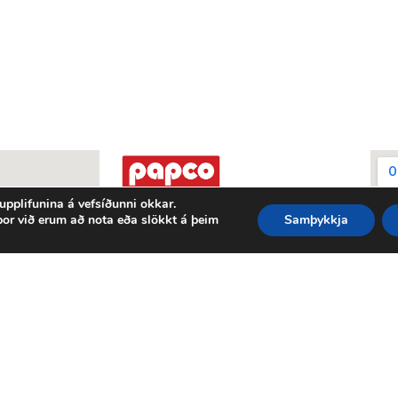
 upplifunina á vefsíðunni okkar.
por við erum að nota eða slökkt á þeim
Samþykkja
Fjölnisgata 6a - 603 Akureyri
Sími: 587-7788
papco@papco.is
Opnunartími:
Mán - fim 8:00 - 16:00
Fös 8:00 - 15:00