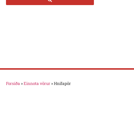
Forsíða
»
Einnota vörur
»
Hnífapör