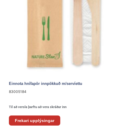
Einnota hnífapör innpökkuð m/servíettu
83005184
Til að versla þarftu að vera skráður inn
Frekari upplýsingar