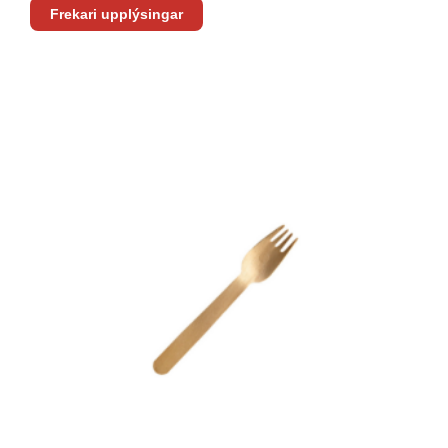
Frekari upplýsingar