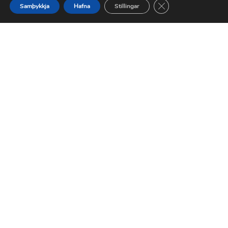
Close GDPR Cookie 
Samþykkja
Hafna
Stillingar
Stórhöfða 42 - 110 Reykjavík
Sími: 587-7788
papco@papco.is
Opnunartími:
Mán - fim 8:00 - 16:00
Fös 8:00 - 15:00
Persónuverndaryfirlýsing