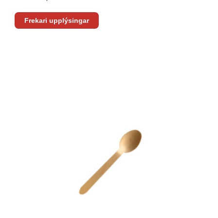
Frekari upplýsingar