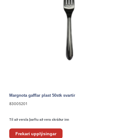
Margnota gafflar plast 50stk svartir
83005201
Til að versla þarftu að vera skráður inn
Frekari upplýsingar