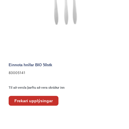
Einnota hnífar BIO 50stk
83005141
Til að versla þarftu að vera skráður inn
Frekari upplýsingar