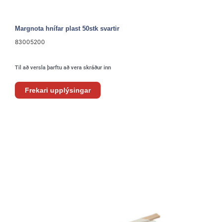
Margnota hnífar plast 50stk svartir
83005200
Til að versla þarftu að vera skráður inn
Frekari upplýsingar