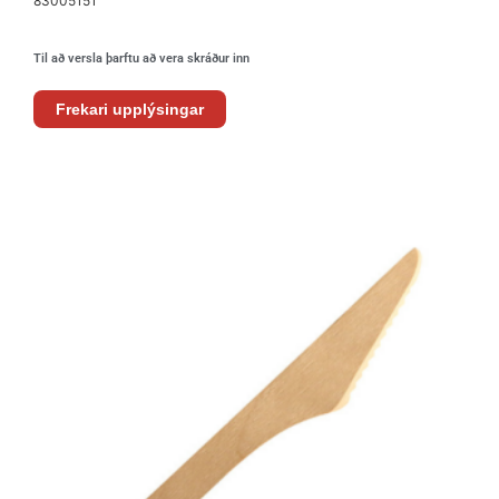
83005151
Til að versla þarftu að vera skráður inn
Frekari upplýsingar