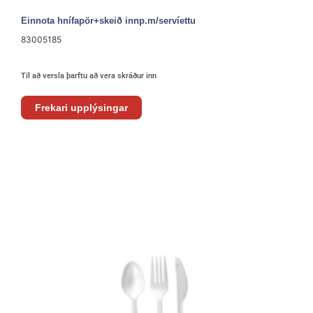
Einnota hnífapör+skeið innp.m/servíettu
83005185
Til að versla þarftu að vera skráður inn
Frekari upplýsingar