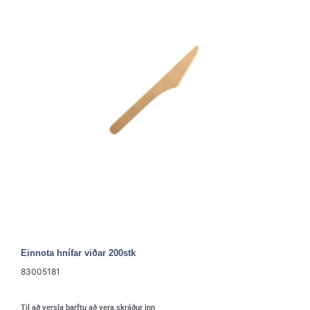
Einnota hnífar viðar 200stk
83005181
Til að versla þarftu að vera skráður inn