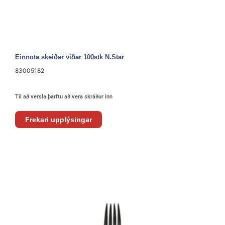
Einnota skeiðar viðar 100stk N.Star
83005182
Til að versla þarftu að vera skráður inn
Frekari upplýsingar