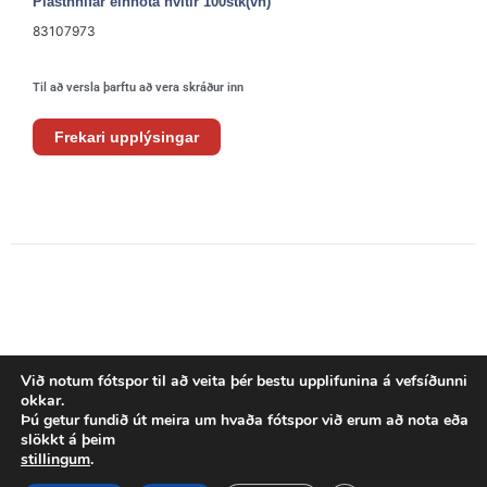
Plasthnífar einnota hvítir 100stk(vh)
83107973
Til að versla þarftu að vera skráður inn
Frekari upplýsingar
Við notum fótspor til að veita þér bestu upplifunina á vefsíðunni
okkar.
Þú getur fundið út meira um hvaða fótspor við erum að nota eða
slökkt á þeim
stillingum
.