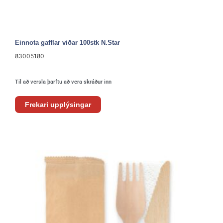
Einnota gafflar viðar 100stk N.Star
83005180
Til að versla þarftu að vera skráður inn
Frekari upplýsingar