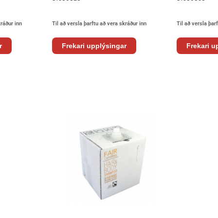
kráður inn
Til að versla þarftu að vera skráður inn
Til að versla þar
r
Frekari upplýsingar
Frekari u