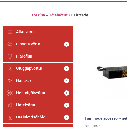
Forsíða
»
Hótelvörur
»
Fairtrade
Allar vörur
Einnota vörur
Fjáröflun
Gluggaþvottur
Hanskar
Heilbrigðisvörur
Hótelvörur
Hreinlætisáhöld
Fair Trade accessory se
81930381