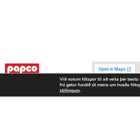
Við notum fótspor til að veita þér bestu
Þú getur fundið út meira um hvaða fóts
Stórhöfða 42 - 110 Reykjavík
stillingum
.
Sími: 587-7788
papco@papco.is
Opnunartími:
Mán - fim 8:00 - 16:00
Fös 8:00 - 15:00
Persónuverndaryfirlýsing