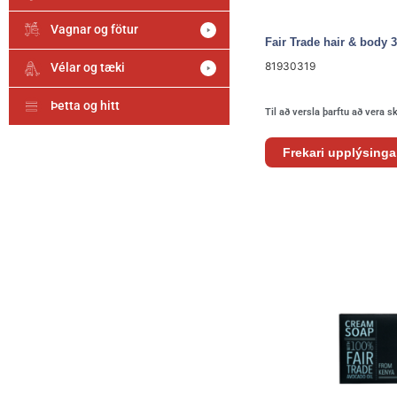
Vagnar og fötur
Fair Trade hair & body 
81930319
Vélar og tæki
Þetta og hitt
Til að versla þarftu að vera s
Frekari upplýsinga