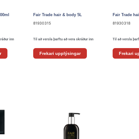
300ml
Fair Trade hair & body 5L
Fair Trade h
81930315
81930318
kráður inn
Til að versla þarftu að vera skráður inn
Til að versla þar
r
Frekari upplýsingar
Frekari u