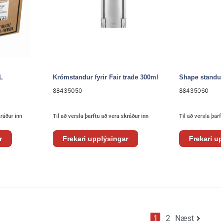
L
Krómstandur fyrir Fair trade 300ml
Shape standu
88435050
88435060
kráður inn
Til að versla þarftu að vera skráður inn
Til að versla þar
r
Frekari upplýsingar
Frekari u
1
2
Næst