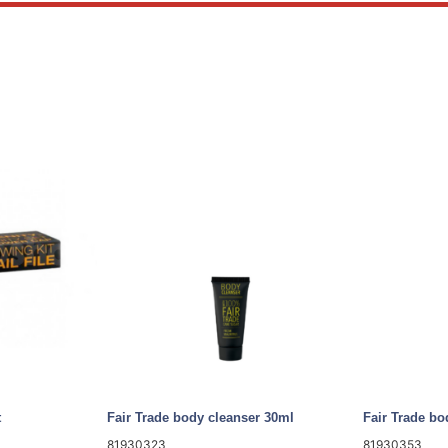
t
Fair Trade body cleanser 30ml
Fair Trade bo
81930323
81930353