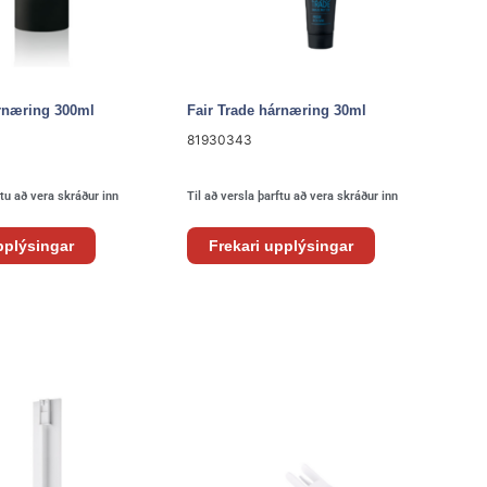
árnæring 300ml
Fair Trade hárnæring 30ml
81930343
ftu að vera skráður inn
Til að versla þarftu að vera skráður inn
pplýsingar
Frekari upplýsingar