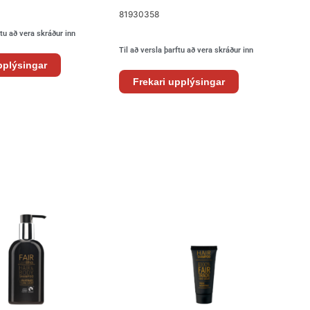
81930358
ftu að vera skráður inn
Til að versla þarftu að vera skráður inn
pplýsingar
Frekari upplýsingar