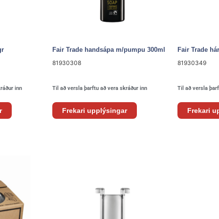
gr
Fair Trade handsápa m/pumpu 300ml
Fair Trade h
81930308
81930349
kráður inn
Til að versla þarftu að vera skráður inn
Til að versla þar
r
Frekari upplýsingar
Frekari u