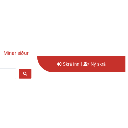
Mínar síður
Skrá inn
|
Ný skrá