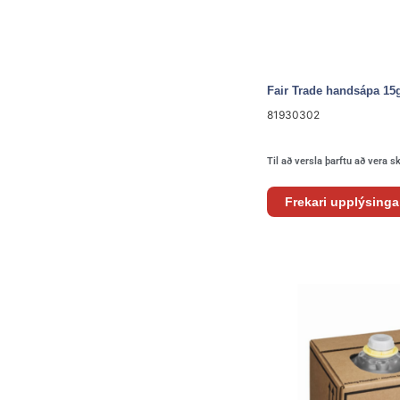
Fair Trade handsápa 15
81930302
Til að versla þarftu að vera s
Frekari upplýsinga