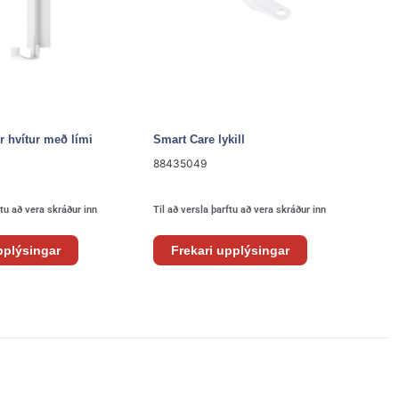
r hvítur með lími
Smart Care lykill
88435049
ftu að vera skráður inn
Til að versla þarftu að vera skráður inn
pplýsingar
Frekari upplýsingar