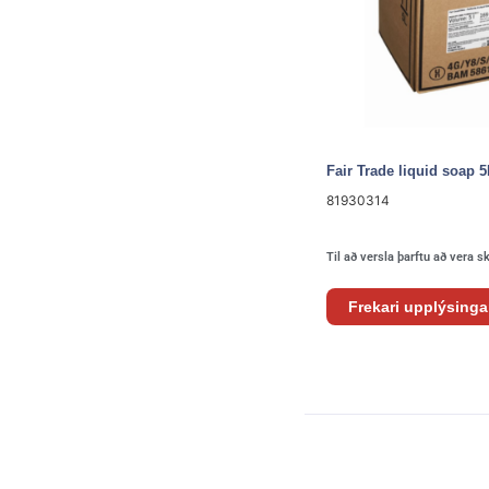
Fair Trade liquid soap 5
81930314
Til að versla þarftu að vera s
Frekari upplýsinga