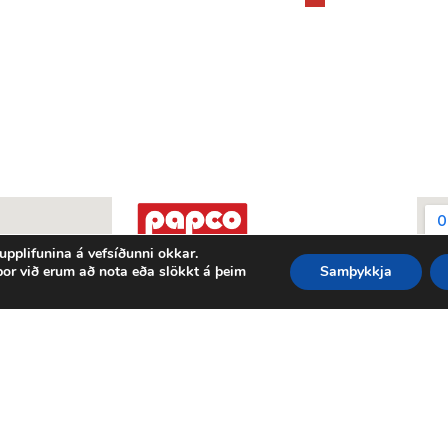
 upplifunina á vefsíðunni okkar.
por við erum að nota eða slökkt á þeim
Samþykkja
Fjölnisgata 6a - 603 Akureyri
Sími: 587-7788
papco@papco.is
Opnunartími:
Mán - fim 8:00 - 16:00
Fös 8:00 - 15:00