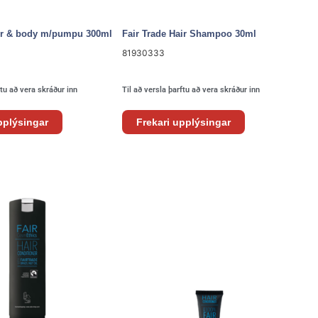
air & body m/pumpu 300ml
Fair Trade Hair Shampoo 30ml
81930333
ftu að vera skráður inn
Til að versla þarftu að vera skráður inn
pplýsingar
Frekari upplýsingar