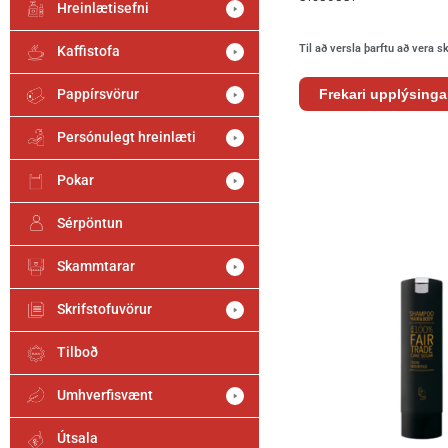
Hreinlætisefni
Til að versla þarftu að vera s
Kaffistofa
Pappírsvörur
Frekari upplýsinga
Persónulegt hreinlæti
Pokar
Sérpöntun
Skammtarar
Skrifstofuvörur
Tilboð
Umhverfisvænt
Útsala