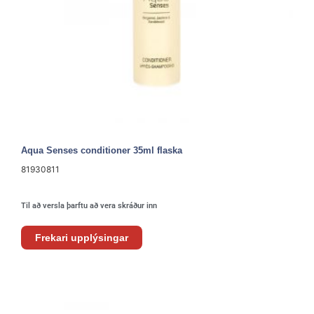
Aqua Senses conditioner 35ml flaska
81930811
Til að versla þarftu að vera skráður inn
Frekari upplýsingar