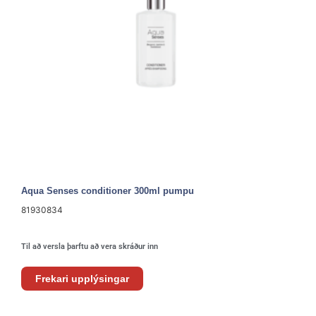
Aqua Senses conditioner 300ml pumpu
81930834
Til að versla þarftu að vera skráður inn
Frekari upplýsingar