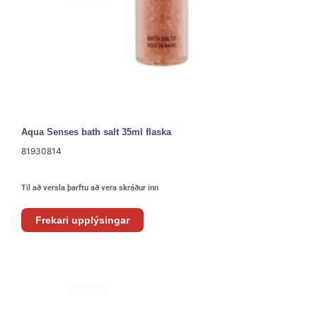
Aqua Senses bath salt 35ml flaska
81930814
Til að versla þarftu að vera skráður inn
Frekari upplýsingar