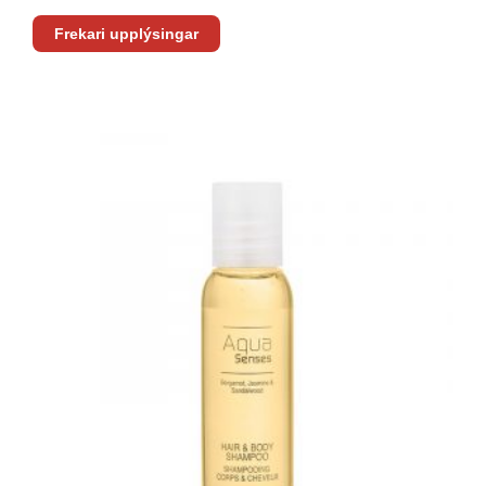
Frekari upplýsingar