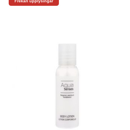
Frekari upplýsingar