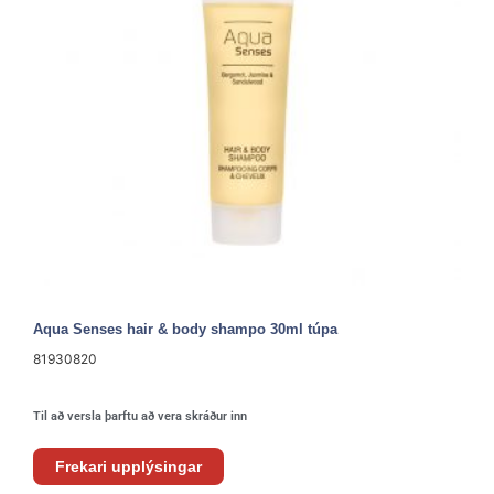
Aqua Senses hair & body shampo 30ml túpa
81930820
Til að versla þarftu að vera skráður inn
Frekari upplýsingar