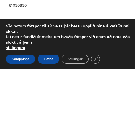
81930830
Til að versla þarftu að vera skráður inn
Við notum fótspor til að veita þér bestu upplifunina á vefsíðunni
okkar.
Frekari upplýsingar
Þú getur fundið út meira um hvaða fótspor við erum að nota eða
slökkt á þeim
stillingum
.
Close GDPR Cookie 
Samþykkja
Hafna
Stillingar
1
2
3
4
…
7
8
9
Næst