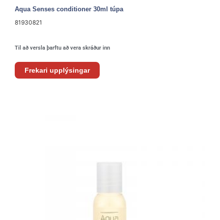
Aqua Senses conditioner 30ml túpa
81930821
Til að versla þarftu að vera skráður inn
Frekari upplýsingar