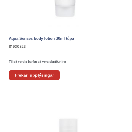
Aqua Senses body lotion 30ml túpa
81930823
Til að versla þarftu að vera skráður inn
Frekari upplýsingar