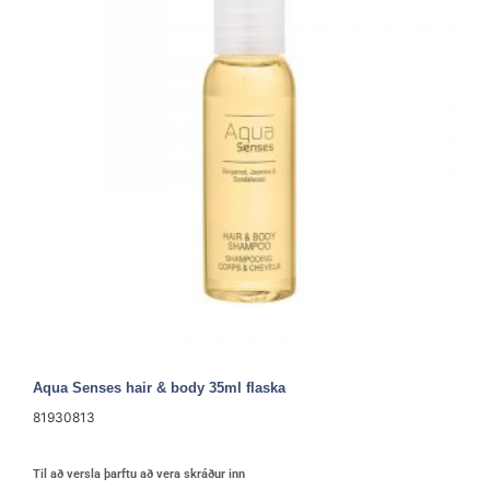
Aqua Senses hair & body 35ml flaska
81930813
Til að versla þarftu að vera skráður inn