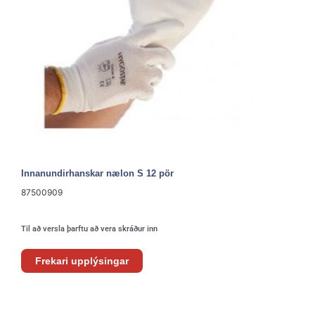
Innanundirhanskar nælon S 12 pör
87500909
Til að versla þarftu að vera skráður inn
Frekari upplýsingar