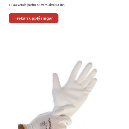
Til að versla þarftu að vera skráður inn
Frekari upplýsingar