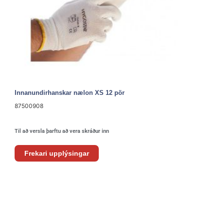
Innanundirhanskar nælon XS 12 pör
87500908
Til að versla þarftu að vera skráður inn
Frekari upplýsingar