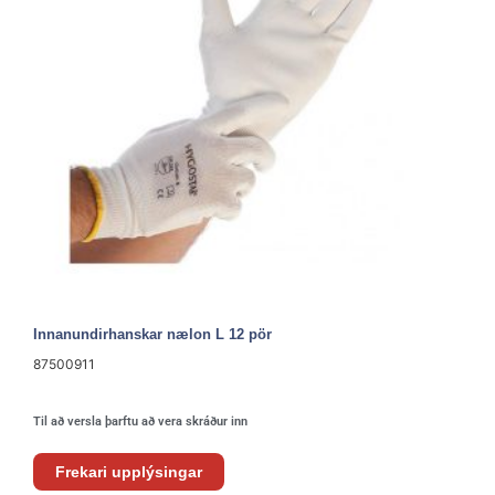
Innanundirhanskar nælon L 12 pör
87500911
Til að versla þarftu að vera skráður inn
Frekari upplýsingar