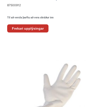
87500912
Til að versla þarftu að vera skráður inn
Frekari upplýsingar