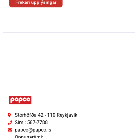
Frekari upplýsingar
Stórhöfða 42 - 110 Reykjavík
Sími: 587-7788
papco@papco.is
Opnunartími: