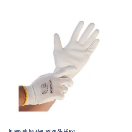
Innanundirhanskar nælon XL 12 pör