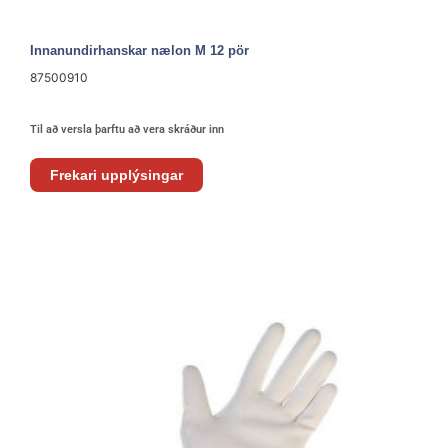
Innanundirhanskar nælon M 12 pör
87500910
Til að versla þarftu að vera skráður inn
Frekari upplýsingar