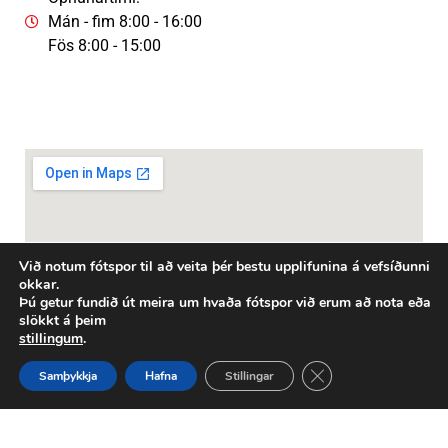
Mán - fim 8:00 - 16:00
Fös 8:00 - 15:00
Persónuverndaryfirlýsing
Við notum fótspor til að veita þér bestu upplifunina á vefsíðunni
okkar.
Þú getur fundið út meira um hvaða fótspor við erum að nota eða
slökkt á þeim
stillingum
.
Close GDPR Cookie 
Samþykkja
Hafna
Stillingar