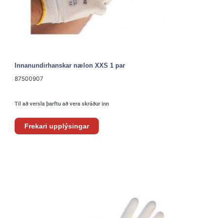
Innanundirhanskar nælon XXS 1 par
87500907
Til að versla þarftu að vera skráður inn
Frekari upplýsingar