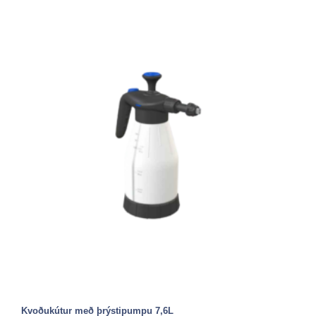
Kvoðukútur með þrýstipumpu 7,6L