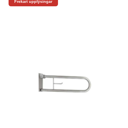
Frekari upplýsingar