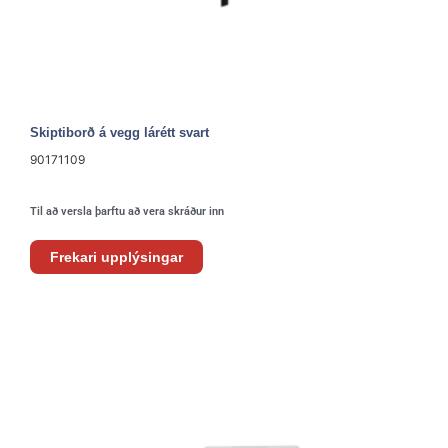
Skiptiborð á vegg lárétt svart
90171109
Til að versla þarftu að vera skráður inn
Frekari upplýsingar