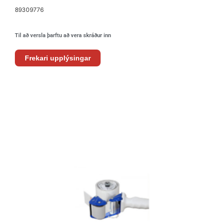
89309776
Til að versla þarftu að vera skráður inn
Frekari upplýsingar