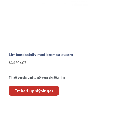
Límbandsstatív með bremsu stærra
83450407
Til að versla þarftu að vera skráður inn
Frekari upplýsingar