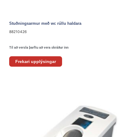
Stuðningsarmur með wc rúllu haldara
88210426
Til að versla þarftu að vera skráður inn
Frekari upplýsingar