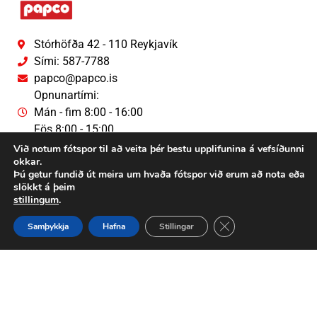
Stórhöfða 42 - 110 Reykjavík
Sími: 587-7788
papco@papco.is
Opnunartími:
Mán - fim 8:00 - 16:00
Fös 8:00 - 15:00
Við notum fótspor til að veita þér bestu upplifunina á vefsíðunni
Persónuverndaryfirlýsing
okkar.
Þú getur fundið út meira um hvaða fótspor við erum að nota eða
slökkt á þeim
stillingum
.
Close GDPR Cookie 
Samþykkja
Hafna
Stillingar