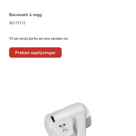
Barnasæti á vegg
90171112
Til að versla þarftu að vera skráður inn
Frekari upplýsingar