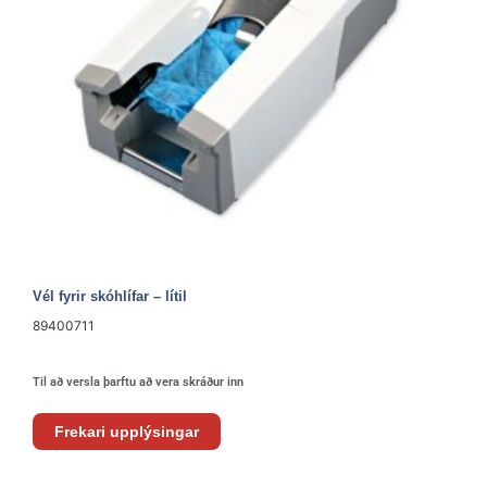
Vél fyrir skóhlífar – lítil
89400711
Til að versla þarftu að vera skráður inn
Frekari upplýsingar