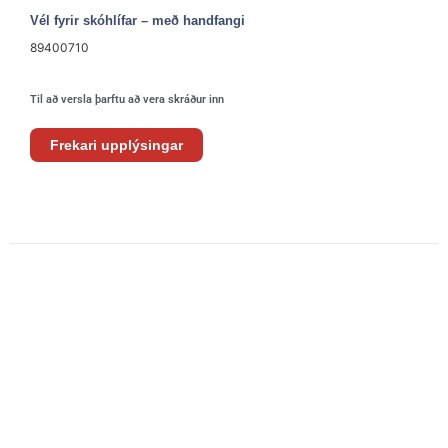
Vél fyrir skóhlífar – með handfangi
89400710
Til að versla þarftu að vera skráður inn
Frekari upplýsingar