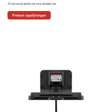
Til að versla þarftu að vera skráður inn
Frekari upplýsingar