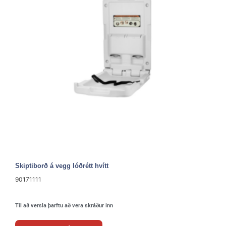
Skiptiborð á vegg lóðrétt hvítt
90171111
Til að versla þarftu að vera skráður inn