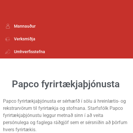
Mannauður
Verksmiðja
Umhverfisstefna
Papco fyrirtækjaþjónusta
Papco fyrirtækjaþjónusta er sérhæfð í sölu á hreinlætis- og
rekstrarvörum til fyrirtækja og stofnana. Starfsfólk Papco
fyrirtækjaþjónustu leggur metnað sinn í að veita
persónulega og faglega ráðgjöf sem er sérsniðin að þörfum
hvers fyrirtækis.