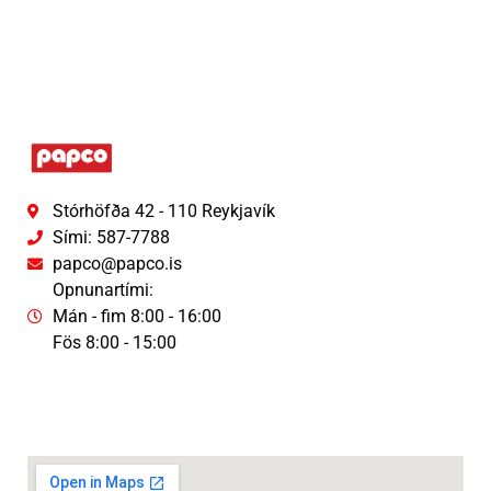
Stórhöfða 42 - 110 Reykjavík
Sími: 587-7788
papco@papco.is
Opnunartími:
Mán - fim 8:00 - 16:00
Fös 8:00 - 15:00
Persónuverndaryfirlýsing