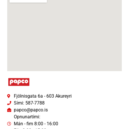
Fjölnisgata 6a - 603 Akureyri
Sími: 587-7788
papco@papco.is
Opnunartími:
Mán - fim 8:00 - 16:00